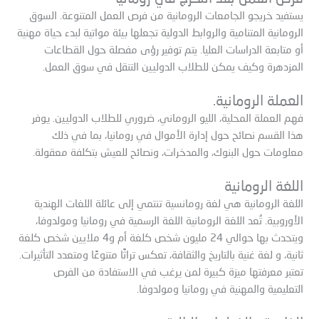
يستفيد خريجو الجامعات الرومانية من فرص العمل المتنوعة. السوق
الرومانية المتنامية والروابط الدولية تجعلها بيئة مواتية لبدء حياة مهنية
أو متابعة الدراسات العليا. يتم توفير رؤى مفصلة حول القطاعات
المزدهرة وكيف يمكن للطلاب الدوليين التنقل في سوق العمل.
العملة الرومانية.
فهم العملة المحلية، الليو الروماني، ضروري للطلاب الدوليين. يوفر
هذا القسم نصائح حول إدارة الأموال في رومانيا، بما في ذلك
معلومات حول البنوك، والمدخرات، ونصائح للعيش بتكلفة معقولة.
اللغة الرومانية
اللغة الرومانية هي لغة رومانسية تنتمي إلى عائلة اللغات الهندية
الأوروبية. تُعد اللغة الرومانية اللغة الرسمية في رومانيا ومولدوفا،
ويتحدث بها حوالي 24 مليون شخص كلغة أم و4 ملايين شخص كلغة
ثانية، و لغة غنية بالتاريخ والثقافة، تعكس تراثًا متنوعًا ومتعدد التأثيرات.
تعتبر معرفتها ميزة كبيرة لمن يرغب في الاستفادة من الفرص
التعليمية والمهنية في رومانيا ومولدوفا.