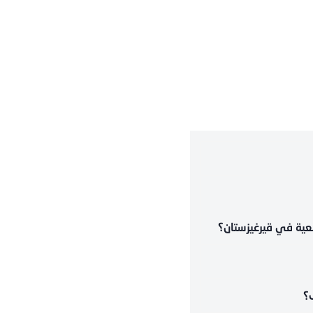
عية في قيرغيزستان؟
؟