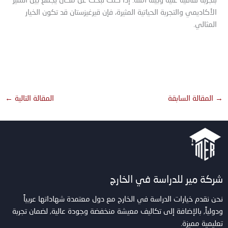
بتجربة ثقافية غنية وبيئة آمنة. إذا كنت تبحث عن مكان يجمع بين التميز
الأكاديمي والتجربة الحياتية المثيرة، فإن قيرغيزستان قد تكون الخيار
المثالي.
لماذا الدراسة في قيرغيزستان؟ اكتشف مزايا التعليم
العالي في قلب آسيا
→
المقالة السابقة
المقالة التالية
←
شركة مير للدراسة في الخارج
نحن نقدم خيارات الدراسة في الخارج مع دول معتمدة شهاداتها عربياً
ودولياً, بالإضافة إلى تكاليف معيشة منخفضة وجودة عالية, لضمان تجربة
تعليمية مميزة.