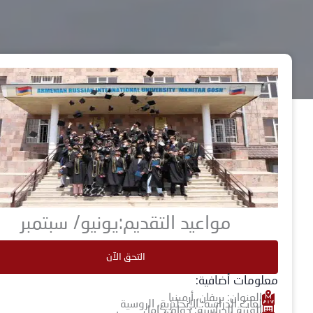
مواعيد التقديم:يونيو/ سبتمبر
التحق الآن
معلومات أضافية:
العنوان: يريفان، أرمينيا
لغات الدراسة: الإنجليزية، الروسية
الفترة الدراسية: دوام كامل