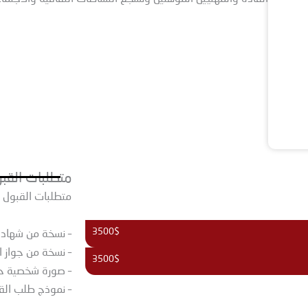
متطلبات القبو
متطلبات القبول ل
3500$
– نسخة من شهادة ا
– نسخة من جواز ا
3500$
– صورة شخصية حد
– نموذج طلب القب