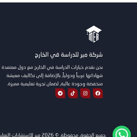
شركة مير للدراسة في الخارج
نحن نقدم خيارات الدراسة في الخارج مع دول معتمدة
شهاداتها عربياً ودولياً, بالإضافة إلى تكاليف معيشة
منخفضة وجودة عالية, لضمان تجربة تعليمية مميزة.
T
T
I
F
e
i
n
a
l
k
s
c
e
t
t
e
g
o
a
b
r
k
g
o
a
r
o
m
a
k
m
جميع الحقوق محفوظة. © 2026 مير للاستشارات التعليمية.