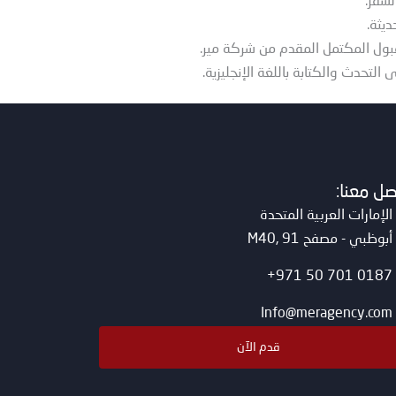
لسفر.
يثة.
بول المكتمل المقدم من شركة مير.
 التحدث والكتابة باللغة الإنجليزية.
صل معنا:
الإمارات العربية المتحدة
أبوظبي - مصفح M40, 91
0187 701 50 971+
Info@meragency.com
قدم الآن