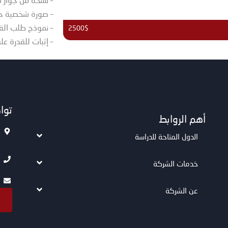
– نسخة من جواز ا
– صورة شخصية حد
– نموذج طلب الق
2500$
– إثبات للقدرة على
توا
أهم الروابط
الدول المتاحة للدراسة
خدمات الشركة
عن الشركة