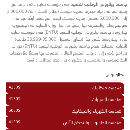
جامعة بيلاروس الوطنية للتقنية
هي مؤسسة تعليم عالي عامة غير
ربحية تقع في بيئة حضرية لمدينة مينسك (نطاق السكان من 1,000,000
إلى 5,000,000 نسمة)، مدينة مينسك. لهذه المؤسسة أيضًا فرع في
سوليغورسك. والمعترف بها رسميًا من قبل وزارة التعليم في جمهورية
بيلاروس، جامعة بيلاروس الوطنية للتقنية (BNTU) هي مؤسسة تعليم
عالي بيلاروسية كبيرة جدًا (نطاق التسجيل: 35,000-39,999 طالب)
للتعليم المختلط. تقدم جامعة بيلاروس الوطنية للتقنية (BNTU) دورات
وبرامج تؤدي إلى درجات التعليم العالي المعترف بها رسميًا مثل درجات
البكالوريوس والماجستير والدكتوراه في عدة مجالات دراسية.
بكالوريوس
4150$
هندسة ميكانيك
4150$
هندسة السيارات
6050$
هندسة الكهرباء والميكانيك
4150$
هندسة الحاسوب والتحكم الآلي