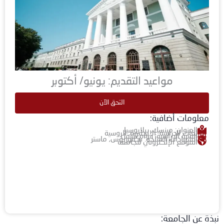
مواعيد التقديم: يونيو/ أكتوبر
التحق الآن
معلومات أضافية:
العنوان: مينسك, بيلاروسيا
لغات الدراسة: الإنجليزية, الروسية
الفترة الدراسية: دوام كامل
الشهادات المتاحة: بكالوريوس, ماستر
الموقع الإلكتروني للجامعة
نبذة عن الجامعة: