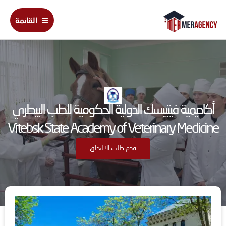
خطي
Main
لى
القائمة
Menu
لمحتوى
أكاديمية فيتيبسك الدولية الحكومية للطب البيطري
Vitebsk State Academy of Veterinary Medicine
قدم طلب الألتحاق