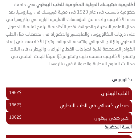
أكاديمية فيتيبسك الدولية الحكومية للطب البيطري
هي جامعة
حكومية تأسست في عام 1923 في مدينة فيتيبسك في بيلاروسيا. تعد
هذه الأكاديمية واحدة من المؤسسات التعليمية البارزة في بيلاروسيا في
مجال العلوم البيطرية والحيوانية. تقدم الأكاديمية برامج تعليمية للحصول
على درجات البكالوريوس والماجستير والدكتوراه في تخصصات مثل الطب
البيطري والإنتاج الحيواني والتغذية الحيوانية. وتركز الأكاديمية على إعداد
الكوادر المتخصصة لتلبية احتياجات القطاع الزراعي والبيطري في البلاد.
وتتمتع الأكاديمية بسمعة طيبة وتعتبر مركزًا مهمًا للبحث العلمي في
مجالات العلوم البيطرية والحيوانية في بيلاروسيا.
بكالوريوس
1962$
الطب البيطري
1962$
صيدلي كيميائي في الطب البيطري
1962$
خبير صحي بيطري
السنة التحضيرية