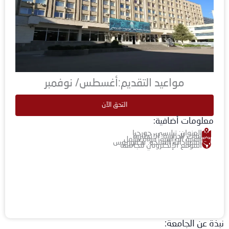
مواعيد التقديم:أغسطس/ نوفمبر
التحق الآن
معلومات أضافية:
العنوان: تبليسي، جورجيا
لغات الدراسة: الإنجليزية
الفترة الدراسية: دوام كامل
الشهادات المتاحة: بكالوريوس
الموقع الإلكتروني للجامعة
نبذة عن الجامعة: