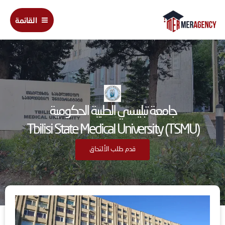
خطي
Main
لى
القائمة
Menu
لمحتوى
جامعة تبليسي الطبية الحكومية
Tbilisi State Medical University (TSMU)
قدم طلب الألتحاق