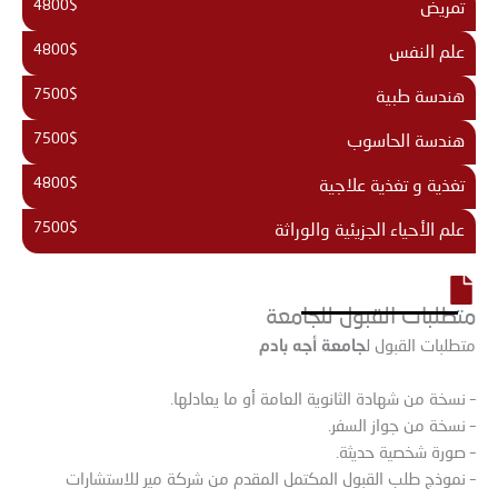
4800$
تمريض
4800$
علم النفس
7500$
هندسة طبية
7500$
هندسة الحاسوب
4800$
تغذية و تغذية علاجية
7500$
علم الأحياء الجزيئية والوراثة
متطلبات القبول للجامعة
جامعة أجه بادم
متطلبات القبول ل
– نسخة من شهادة الثانوية العامة أو ما يعادلها.
– نسخة من جواز السفر.
– صورة شخصية حديثة.
– نموذج طلب القبول المكتمل المقدم من شركة مير للاستشارات