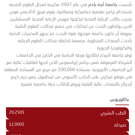
جامعة أجه بادم
تأسست
في عام 2007 مكرسة لمجال العلوم الصحية.
باستخدام برامج تعليمية ديناميكية ومعاصرة، يقوم فريق أكاديمي قوي
بتدريب طلاب الرعاية الصحية ليكونوا مهنيي الرعاية الصحية المستقبليين
الذين يواصلون البحث عن ابتكارات في جميع مجالات العلوم الطبية.
بمهمة أن تكون جامعة موجهة بقوة للبحث، تم تجهيز المختبرات البحثية
بأحدث المعدات المتطورة، مصممة لتكملة مجالات العلوم الحياتية
والتكنولوجيا الحيوية.
توفر جامعة آشيدم لطلابها فرصة الدراسة في الخارج في الجامعات
الشريكة المرموقة ضمن برنامج إيراسموس الذي لديها اتفاقيات ثنائية مع
أبرز الجامعات الأوروبية. بمساحة 100,000 متر مربع من المساحة المغلقة
في موقع مركزي على الجانب الآسيوي من اسطنبول، يتميز حرم كريم
أيدينلار بالمعدات عالية التقنية ويوفر للطلاب حياة جامعية متميزة.
بكالوريوس
20,250$
الطب البشري
12,000$
صيدلة