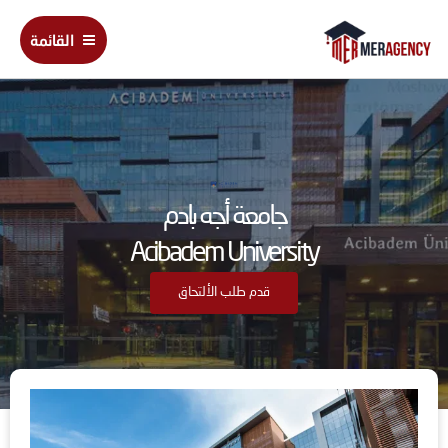
خطي
Main
لى
القائمة
Menu
لمحتوى
جامعة أجه بادم
Acibadem University
قدم طلب الألتحاق