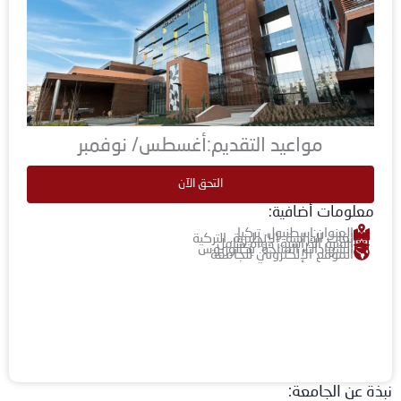
مواعيد التقديم:أغسطس/ نوفمبر
التحق الآن
معلومات أضافية:
العنوان:إسطنبول، تركيا
لغات الدراسة: الإنجليزية, التركية
الفترة الدراسية: دوام كامل
الشهادات المتاحة: بكالوريوس
الموقع الإلكتروني للجامعة
نبذة عن الجامعة: