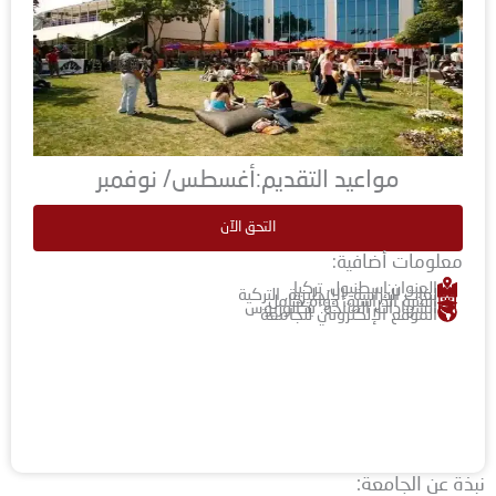
مواعيد التقديم:أغسطس/ نوفمبر
التحق الآن
معلومات أضافية:
العنوان:إسطنبول، تركيا
لغات الدراسة: الإنجليزية, التركية
الفترة الدراسية: دوام كامل
الشهادات المتاحة: بكالوريوس
الموقع الإلكتروني للجامعة
نبذة عن الجامعة: