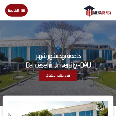
خطي
Main
لى
القائمة
Menu
لمحتوى
جامعة بهجيشهر شهير
Bahcesehir University – BAU
قدم طلب الألتحاق