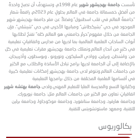
جامعة بهجيشهر شهير
تأسست
عام 1998م، وتستهدفُ أن تصبحَ واحدةً
من أفضلِ خمسمائة جامعة في العالم بحلولِ عام 2023م، رافعةً شعار
“جامعةُ العالم في قلب اسطنبول”.وفضلاً عن مقر جامعة بهجيشهر شهير
الموجود في حي “بشيكطاش” ومبانيها الأخرى في حي “شيشلي”، فإن
الجامعة من خلال مفهوم“حرمُ جامعتي هو العالم كله” تفتحُ لطلابها
أبوابَ الساحاتِ العلمية العالمية بما لديها من مدارس واتفاقياتٍ تعليمية
في كثيرٍ من أنحاءِ العالم.وتمتلك جامعة بهجيشهر مقرات تعليمية في كل
من: واشنطن، وبرلين، ووادي السليكون، وتورونو ، وبوسطون، وأذربيجان،
بالإضافة إلى أن الجامعة لديها برامج تبادل الأساتذة والطلاب مع الكثير
من جامعات العالم.وتتوفر لدى جامعة بهجيشهر إمكانات تعليمية كبيرة
في أقسامها العلمية المختلفة من خلال برامجها التعليمية
جامعة بهتشه شهير
وكلياتها التسع والمدرسة العليا للتعليم المهني.ولدى
اتفاقياتٍ تعاون مع الكثير من جامعات العالم مثل: جامعة نيويورك،
وجامعة هارفرد، وجامعة ستانفورد، وجامعة موكوجاوا، وجامعة برلين
للتقنية، ومعهد ماستوتشويتس للتقنية.
بكالوريوس